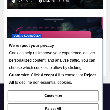
12/03/2026
MARCUS ALARIC
Verifieringsprocess, Vanliga
misstag
BUNGIE KODINLÖSEN
Destiny 2 Kodinlösenfel:
We respect your privacy
Felsökning av problem,
Cookies help us improve your experience, deliver
Vanliga misstag,
12/03/2026
MARCUS ALARIC
Stödresurser
personalized content, and analyze traffic. You can
choose which cookies to allow by clicking
Customize
. Click
Accept All
to consent or
Reject
All
to decline non-essential cookies.
cssgn.org
Customize
Reject All