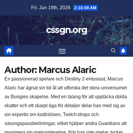
Skip
Fri. Jun 19th, 2026
2:10:10 AM
to
content
cssgn.org
Author:
Marcus Alaric
En passionerad spelare och Destiny 2-entusiast, Marcus
Alaric har ägnat sin tid åt att utforska det stora universumet
av Bungies skapelse. Med en talang för att upptäcka dolda
skatter och ett skarpt öga för detaljer delar han med sig av
sin expertis om kodinlösen, Twitch-drops och
säsongspassbelöningar, vilket hjälper andra Guardians att
maximera sin spelupplevelse. När han inte spelar, tycker