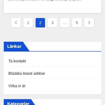
Posts
1
2
3
…
5
pagination
Länkar
Ta kontakt
Bläddra bland artiklar
Vilka vi är
Kategorier