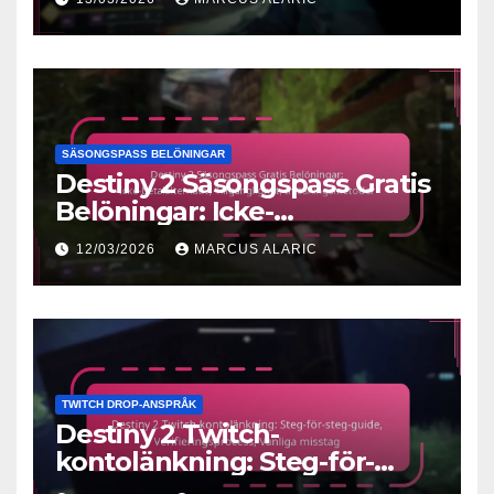
Hålla sig uppdaterad, Tips
från gemenskapen
SÄSONGSPASS BELÖNINGAR
Destiny 2 Säsongspass Gratis
Belöningar: Icke-
betalalternativ,
12/03/2026
MARCUS ALARIC
Tillgänglighet,
Inlösningsmetoder
TWITCH DROP-ANSPRÅK
Destiny 2 Twitch-
kontolänkning: Steg-för-
steg-guide,