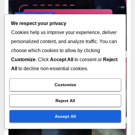
TWITCH DROP-ANSPRÅK
Destiny 2 Twitch-
We respect your privacy
kontolänkning: Steg-för-steg-
Cookies help us improve your experience, deliver
guide, Verifieringsprocess,
personalized content, and analyze traffic. You can
MAR 12, 2026
MARCUS ALARIC
Vanliga misstag
choose which cookies to allow by clicking
Customize
. Click
Accept All
to consent or
Reject
All
to decline non-essential cookies.
TWITCH DROP-ANSPRÅK
Customize
Destiny 2 Twitch Drop-
notifikationer: Hålla sig
Reject All
informerad, Inställningar för
MAR 6, 2026
MARCUS ALARIC
aviseringar,
Accept All
Communityuppdateringar