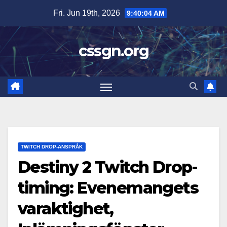
Skip
Fri. Jun 19th, 2026
9:40:06 AM
to
content
cssgn.org
TWITCH DROP-ANSPRÅK
Destiny 2 Twitch Drop-
timing: Evenemangets
varaktighet,