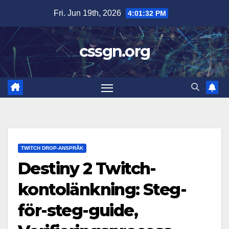
Skip
Fri. Jun 19th, 2026
4:01:34 PM
to
content
cssgn.org
TWITCH DROP-ANSPRÅK
Destiny 2 Twitch-
kontolänkning: Steg-
för-steg-guide,