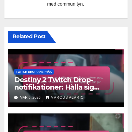
med communityn.
Related Post
TWITCH DROP-ANSPRÅK
Destiny 2 Twitch Drop-
notifikationer: Hålla sig
informerad, Inställningar för
MAR 6, 2026
MARCUS ALARIC
aviseringar,
Communityuppdateringar