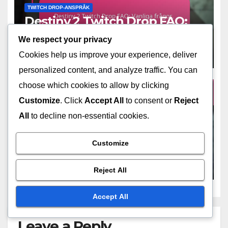
TWITCH DROP-ANSPRÅK
Destiny 2 Twitch Drop FAQ:
Vanliga frågor,
We respect your privacy
Användarupplevelser,
MAR 5, 2026
MARCUS ALARIC
Cookies help us improve your experience, deliver
Expertutlåtanden
personalized content, and analyze traffic. You can
choose which cookies to allow by clicking
Customize
. Click
Accept All
to consent or
Reject
All
to decline non-essential cookies.
TWITCH DROP-ANSPRÅK
Destiny 2 Twitch Drop
Berättigande: Kontokrav,
Customize
Begränsningar,
MAR 5, 2026
MARCUS ALARIC
Säkerställande av deltagande
Reject All
Accept All
Leave a Reply