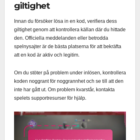
giltighet
Innan du försöker lösa in en kod, verifiera dess
giltighet genom att kontrollera källan där du hittade
den. Officiella meddelanden eller betrodda
spelnysajter är de bästa platserna för att bekräfta
att en kod är aktiv och legitim.
Om du stöter på problem under inlösen, kontrollera
koden noggrant för noggrannhet och se till att den
inte har gått ut. Om problem kvarstår, kontakta
spelets supportresurser för hjälp.