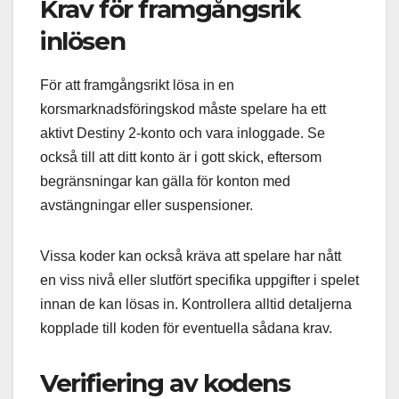
Krav för framgångsrik
inlösen
För att framgångsrikt lösa in en
korsmarknadsföringskod måste spelare ha ett
aktivt Destiny 2-konto och vara inloggade. Se
också till att ditt konto är i gott skick, eftersom
begränsningar kan gälla för konton med
avstängningar eller suspensioner.
Vissa koder kan också kräva att spelare har nått
en viss nivå eller slutfört specifika uppgifter i spelet
innan de kan lösas in. Kontrollera alltid detaljerna
kopplade till koden för eventuella sådana krav.
Verifiering av kodens