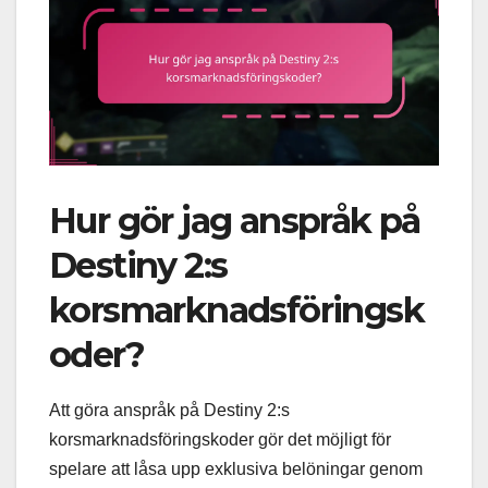
Hur gör jag anspråk på
Destiny 2:s
korsmarknadsföringsk
oder?
Att göra anspråk på Destiny 2:s
korsmarknadsföringskoder gör det möjligt för
spelare att låsa upp exklusiva belöningar genom