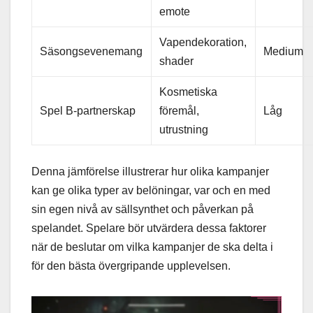
emote
Vapendekoration,
Säsongsevenemang
Medium
shader
Kosmetiska
Spel B-partnerskap
föremål,
Låg
utrustning
Denna jämförelse illustrerar hur olika kampanjer
kan ge olika typer av belöningar, var och en med
sin egen nivå av sällsynthet och påverkan på
spelandet. Spelare bör utvärdera dessa faktorer
när de beslutar om vilka kampanjer de ska delta i
för den bästa övergripande upplevelsen.