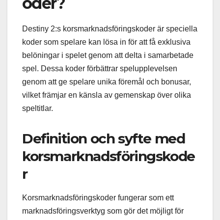
oder?
Destiny 2:s korsmarknadsföringskoder är speciella
koder som spelare kan lösa in för att få exklusiva
belöningar i spelet genom att delta i samarbetade
spel. Dessa koder förbättrar spelupplevelsen
genom att ge spelare unika föremål och bonusar,
vilket främjar en känsla av gemenskap över olika
speltitlar.
Definition och syfte med
korsmarknadsföringskode
r
Korsmarknadsföringskoder fungerar som ett
marknadsföringsverktyg som gör det möjligt för