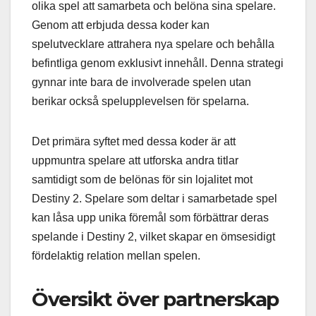
olika spel att samarbeta och belöna sina spelare.
Genom att erbjuda dessa koder kan
spelutvecklare attrahera nya spelare och behålla
befintliga genom exklusivt innehåll. Denna strategi
gynnar inte bara de involverade spelen utan
berikar också spelupplevelsen för spelarna.
Det primära syftet med dessa koder är att
uppmuntra spelare att utforska andra titlar
samtidigt som de belönas för sin lojalitet mot
Destiny 2. Spelare som deltar i samarbetade spel
kan låsa upp unika föremål som förbättrar deras
spelande i Destiny 2, vilket skapar en ömsesidigt
fördelaktig relation mellan spelen.
Översikt över partnerskap