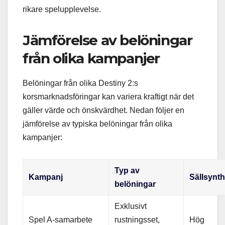
rikare spelupplevelse.
Jämförelse av belöningar
från olika kampanjer
Belöningar från olika Destiny 2:s
korsmarknadsföringar kan variera kraftigt när det
gäller värde och önskvärdhet. Nedan följer en
jämförelse av typiska belöningar från olika
kampanjer:
Typ av
Kampanj
Sällsynth
belöningar
Exklusivt
Spel A-samarbete
rustningsset,
Hög