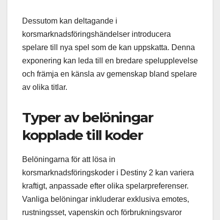
Dessutom kan deltagande i
korsmarknadsföringshändelser introducera
spelare till nya spel som de kan uppskatta. Denna
exponering kan leda till en bredare spelupplevelse
och främja en känsla av gemenskap bland spelare
av olika titlar.
Typer av belöningar
kopplade till koder
Belöningarna för att lösa in
korsmarknadsföringskoder i Destiny 2 kan variera
kraftigt, anpassade efter olika spelarpreferenser.
Vanliga belöningar inkluderar exklusiva emotes,
rustningsset, vapenskin och förbrukningsvaror