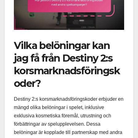
Vilka belöningar kan
jag få från Destiny 2:s
korsmarknadsföringsk
oder?
Destiny 2:s korsmarknadsföringskoder erbjuder en
mängd olika belöningar i spelet, inklusive
exklusiva kosmetiska föremål, utrustning och
förbättringar av spelupplevelsen. Dessa
belöningar är kopplade till partnerskap med andra