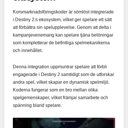
Korsmarknadsföringskoder är sömlöst integrerade
i Destiny 2:s ekosystem, vilket ger spelare ett sätt
att förbättra sin spelupplevelse. Genom att delta i
kampanjevenemang kan spelare tjäna belöningar
som kompletterar de befintliga spelmekanikerna
och innehållet.
Denna integration uppmuntrar spelare att förbli
engagerade i Destiny 2 samtidigt som de utforskar
andra spel, vilket skapar en dynamisk spelmiljö.
Koderna fungerar som en bro mellan olika
spelgemenskaper, vilket främjar samarbete och
spänning bland spelare.