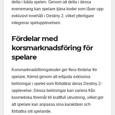
delta i båda spelen. Genom att delta i dessa
evenemang kan spelare tjäna koder som låser upp
exklusivt innehåll i Destiny 2, vilket ytterligare
integrerar spelupplevelsen.
Fördelar med
korsmarknadsföring för
spelare
Korsmarknadsföringskoder ger flera fördelar för
spelare, främst genom att erbjuda exklusiva
belöningar i spelet som förbättrar deras Destiny 2-
upplevelse. Dessa belöningar kan variera från
kosmetiska föremål till kraftfull utrustning, vilket gör
att spelare kan anpassa sina karaktärer och
förbättra sitt spelande.