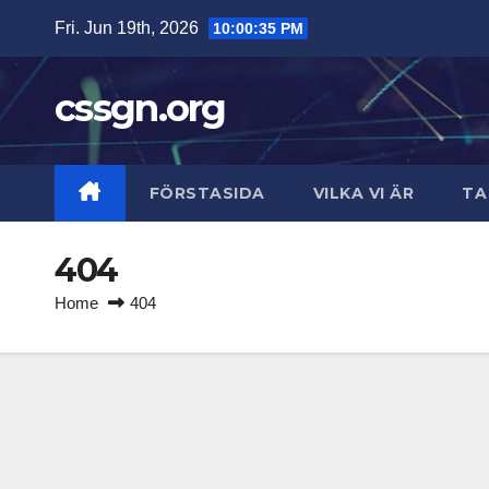
Skip
Fri. Jun 19th, 2026
10:00:35 PM
to
content
cssgn.org
FÖRSTASIDA
VILKA VI ÄR
TA
404
Home
404