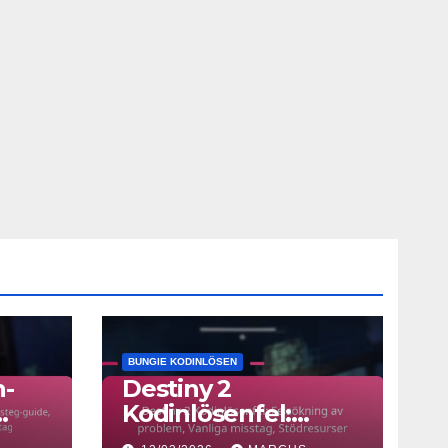
BUNGIE KODINLÖSEN
h-
Destiny 2
Kodinlösenfel:
uide,
Felsökning av